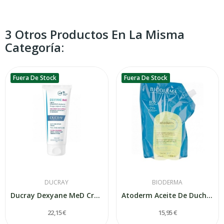
3 Otros Productos En La Misma
Categoría:
Fuera De Stock
Fuera De Stock
DUCRAY
BIODERMA
Ducray Dexyane MeD Crema Reparadora Calmante 100ml
Atoderm Aceite De Ducha Eco-recargable 1 Litro
22,15 €
15,95 €