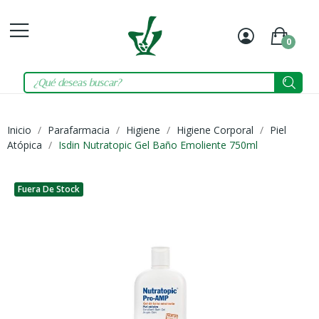
0
Mi
Carrit
cuenta
Inicio
Parafarmacia
Higiene
Higiene Corporal
Piel
Atópica
Isdin Nutratopic Gel Baño Emoliente 750ml
Fuera De Stock