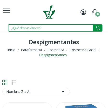
0
Mi
Carrit
cuenta
Despigmentantes
Inicio
Parafarmacia
Cosmética
Cosmética Facial
Despigmentantes

Nombre, Z a A