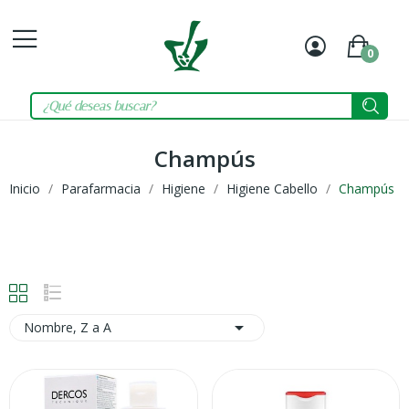
0
Mi
Carrit
cuenta
Champús
Inicio
Parafarmacia
Higiene
Higiene Cabello
Champús

Nombre, Z a A