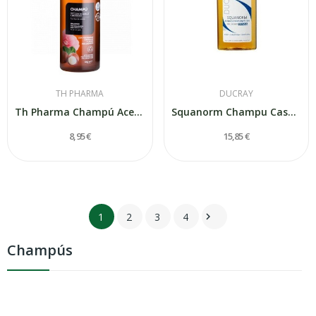
TH PHARMA
DUCRAY
Th Pharma Champú Aceite Camelia y Macadamia 1...
Squanorm Champu Caspa Grasa 200 Ml
8,95 €
15,85 €
1
2
3
4

Champús