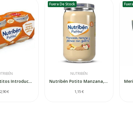
Fuera De Stock
Fuer
TRIBÉN
NUTRIBÉN
Nutribén Potitos Introducción a la Manzana,...
Nutribén Potito Manzana, Naranja y Plátano con...
2,90 €
1,15 €