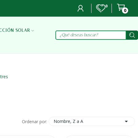
0
0
Mi
Lista
Carr
cuenta
de
deseos
CCIÓN SOLAR
tres

Nombre, Z a A
Ordenar por: