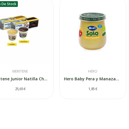
a De Stock
MERITENE
HERO
Meritene Junior Natilla Chocolate 3x125gr
Hero Baby Pera y Manazana 120g
25,65 €
1,85 €