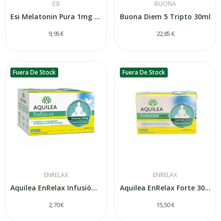
ESI
BUONA
Esi Melatonin Pura 1mg 30 Tabletas
Buona Diem 5 Tripto 30ml
9,95 €
22,85 €
Fuera De Stock
Fuera De Stock
ENRELAX
ENRELAX
Aquilea EnRelax Infusión 20 Sobres
Aquilea EnRelax Forte 30 Comprimidos
2,70 €
15,50 €