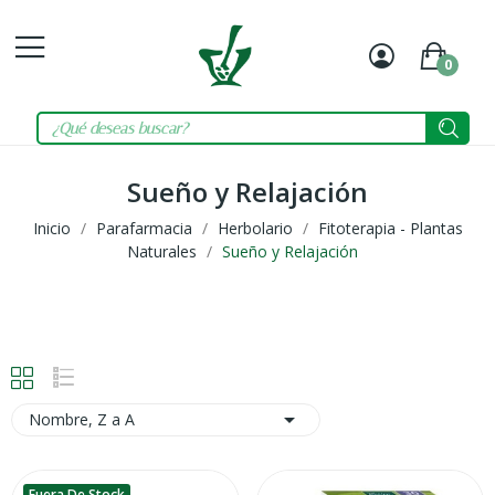
0
Mi
Carrit
cuenta
Sueño y Relajación
Inicio
Parafarmacia
Herbolario
Fitoterapia - Plantas
Naturales
Sueño y Relajación

Nombre, Z a A
Fuera De Stock