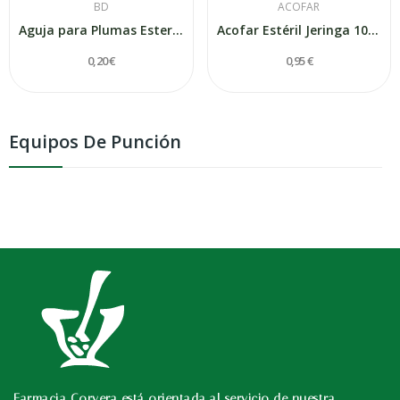
BD
ACOFAR
Aguja para Plumas Esteril Bd 0,25x5mm 100uds
Acofar Estéril Jeringa 10ml 40x8mm 1ud
0,20 €
0,95 €
Equipos De Punción
Farmacia Corvera está orientada al servicio de nuestra