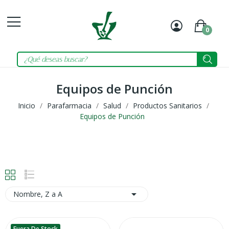
0
Mi
Carrit
cuenta
Equipos de Punción
Inicio
Parafarmacia
Salud
Productos Sanitarios
Equipos de Punción

Nombre, Z a A
Fuera De Stock