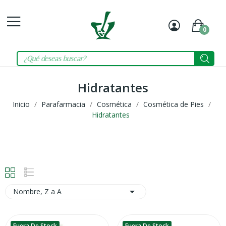
0
Mi
Carrit
cuenta
Hidratantes
Inicio
Parafarmacia
Cosmética
Cosmética de Pies
Hidratantes

Nombre, Z a A
Fuera De Stock
Fuera De Stock