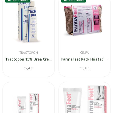
TRACTOPON
CINFA
Tractopon 15% Urea Crema Grietas 75 ml
FarmaFeet Pack Hiratación intensa + Otro envase...
12,40 €
15,30 €