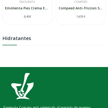
EMOLIENTA
COMPEED
Emolienta Pies Crema Emoliente 30ml
Compeed Anti-friccion Stick 10 Ml
8,40 €
14,55 €
Hidratantes
Farmacia Corvera está orientada al servicio de nuestra