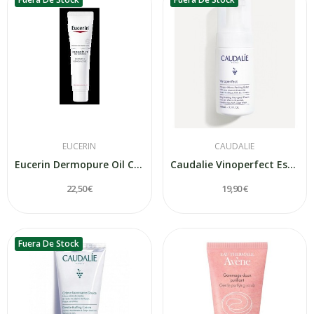
EUCERIN
CAUDALIE
Eucerin Dermopure Oil Control 10% Hidroxiácidos...
Caudalie Vinoperfect Espuma Micropeeling 100 ml
22,50 €
19,90 €
Fuera De Stock