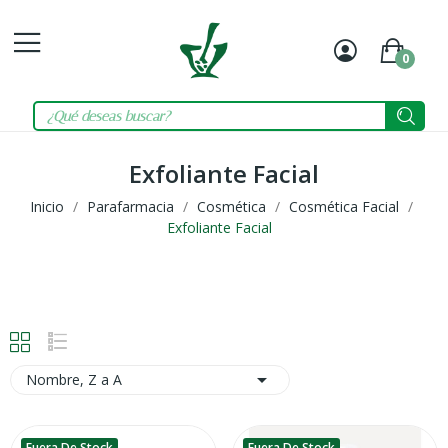
0
Mi
Carrit
cuenta
Exfoliante Facial
Inicio
Parafarmacia
Cosmética
Cosmética Facial
Exfoliante Facial

Nombre, Z a A
Fuera De Stock
Fuera De Stock