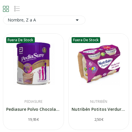

Nombre, Z a A
Fuera De Stock
Fuera De Stock
PEDIASURE
NUTRIBÉN
Pediasure Polvo Chocolate 400gr
Nutribén Potitos Verduritas con Pavo (Bipack) 2...
19,95 €
2,50 €