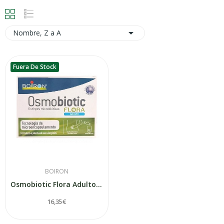

Nombre, Z a A
Fuera De Stock
BOIRON
Osmobiotic Flora Adulto 1,6gr
16,35 €