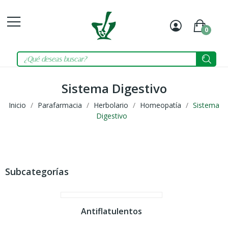
0
Mi
Carrit
cuenta
Sistema Digestivo
Inicio
Parafarmacia
Herbolario
Homeopatía
Sistema
Digestivo
Subcategorías
Antiflatulentos