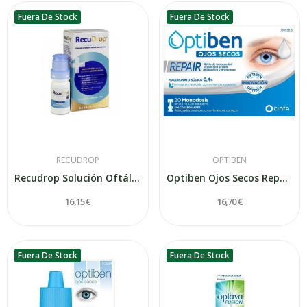
Fuera De Stock
Fuera De Stock
RECUDROP
OPTIBEN
Recudrop Solución Oftálmica Para Ojo Seco 10ml
Optiben Ojos Secos Repair 20 Monodosis
16,15 €
16,70 €
Fuera De Stock
Fuera De Stock