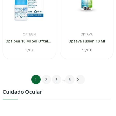
OPTIBEN
OPTAVA
Optiben 10 Ml Sol Oftalmologica
Optava Fusion 10 Ml
5,95 €
15,95 €
1
2
3
…
6

Cuidado Ocular