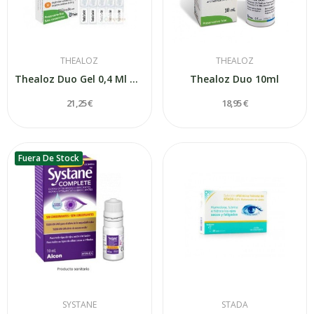
THEALOZ
THEALOZ
Thealoz Duo Gel 0,4 Ml X 30 Unidosis
Thealoz Duo 10ml
21,25 €
18,95 €
Fuera De Stock
SYSTANE
STADA