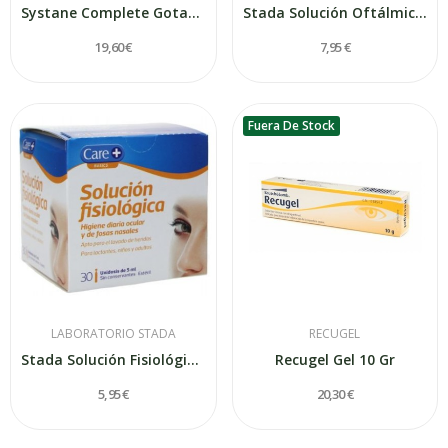
Systane Complete Gotas Oftálmicas Lubricantes...
Stada Solución Oftálmica Hidratante 0.2...
19,60 €
7,95 €
Fuera De Stock
LABORATORIO STADA
RECUGEL
Stada Solución Fisiológica 30 Monodosis
Recugel Gel 10 Gr
5,95 €
20,30 €