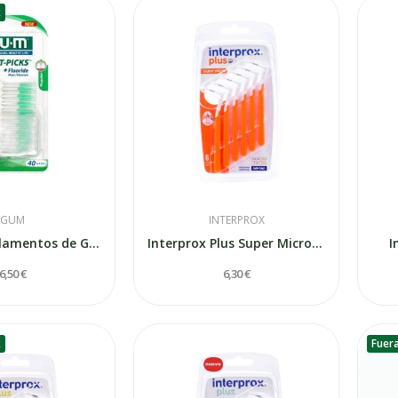
k
GUM
INTERPROX
Soft Picks Filamentos de Goma Gum 632 M40...
Interprox Plus Super Micro 6un
I
6,50 €
6,30 €
k
Fuer