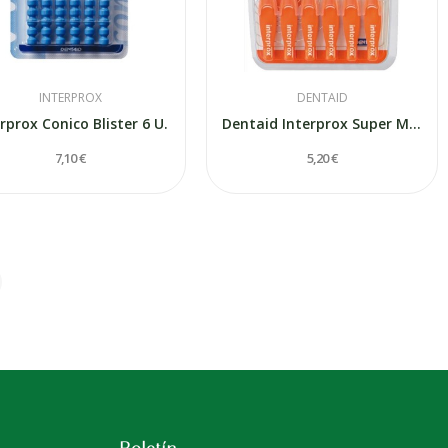
INTERPROX
DENTAID
rprox Conico Blister 6 U.
Dentaid Interprox Super Micro 6ds
7,10 €
5,20 €