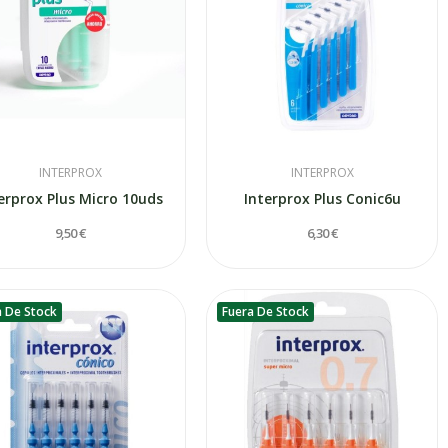
INTERPROX
INTERPROX
erprox Plus Micro 10uds
Interprox Plus Conic6u
9,50 €
6,30 €
a De Stock
Fuera De Stock