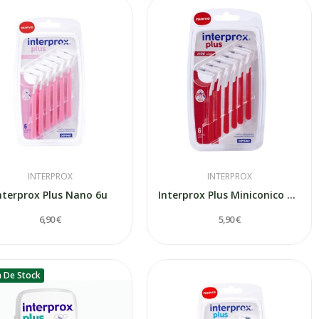
INTERPROX
INTERPROX
nterprox Plus Nano 6u
Interprox Plus Miniconico 6uds
6,90 €
5,90 €
a De Stock