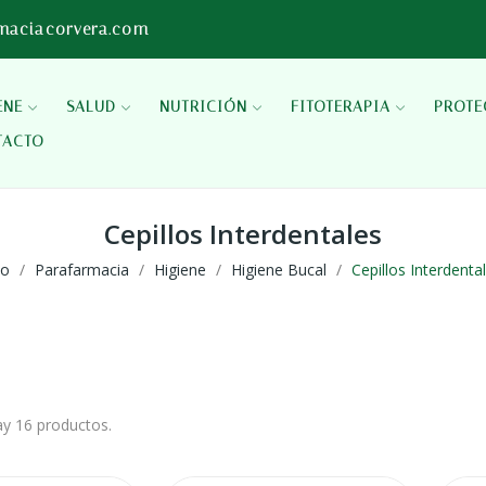
maciacorvera.com
ENE
SALUD
NUTRICIÓN
FITOTERAPIA
PROTE
TACTO
Cepillos Interdentales
io
Parafarmacia
Higiene
Higiene Bucal
Cepillos Interdenta
y 16 productos.