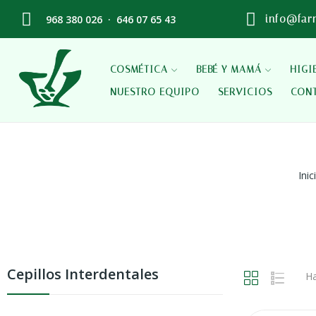
968 380 026
·
646 07 65 43
info@far
COSMÉTICA
BEBÉ Y MAMÁ
HIGI
NUESTRO EQUIPO
SERVICIOS
CON
Inic
Cepillos Interdentales
Ha