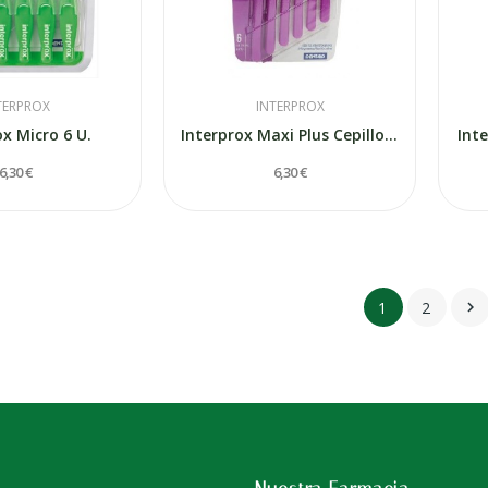
TERPROX
INTERPROX
ox Micro 6 U.
Interprox Maxi Plus Cepillo Dental...
Inte
6,30 €
6,30 €
1
2
