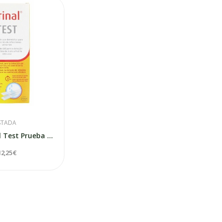
STADA
Stada Urinal Test Prueba para Deteccion de...
12,25 €