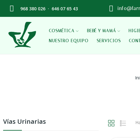
968 380 026
·
646 07 65 43
info@far
COSMÉTICA
BEBÉ Y MAMÁ
HIGI
NUESTRO EQUIPO
SERVICIOS
CON
In
Vías Urinarias
Ha