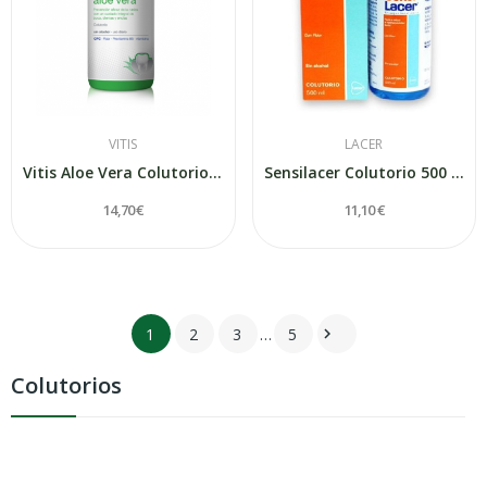
VITIS
LACER
Vitis Aloe Vera Colutorio Sabor Menta 1000 ml
Sensilacer Colutorio 500 Ml
14,70 €
11,10 €
1
2
3
…
5

Colutorios