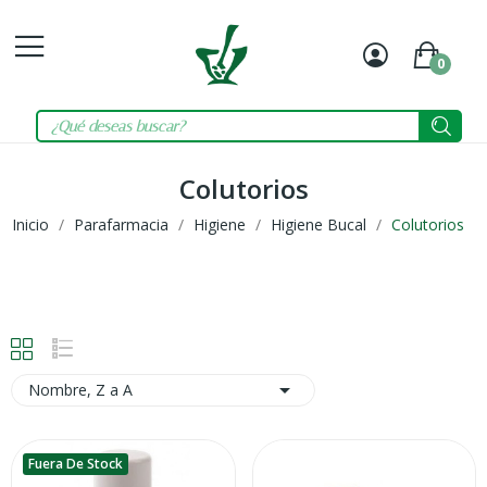
0
Mi
Carrit
cuenta
Colutorios
Inicio
Parafarmacia
Higiene
Higiene Bucal
Colutorios

Nombre, Z a A
Fuera De Stock