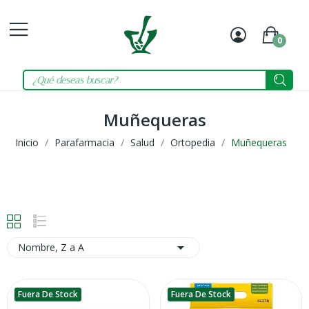
0
Mi
Carrit
cuenta
Muñequeras
Inicio
Parafarmacia
Salud
Ortopedia
Muñequeras

Nombre, Z a A
Fuera De Stock
Fuera De Stock