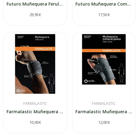
Futuro Muñequera Ferula Reversible T- M
Futuro Muñequera Comfort Fit 1 unidad
29,95 €
17,50 €
FARMALASTIC
FARMALASTIC
Farmalastic Muñequera Velcro Neopreno Talla U
Farmalastic Muñequera Metacarpiano Neopreno...
10,00 €
12,00 €