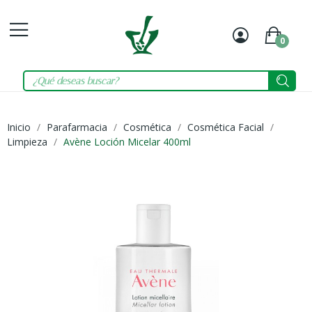
0
Mi
Carrit
cuenta
Inicio
Parafarmacia
Cosmética
Cosmética Facial
Limpieza
Avène Loción Micelar 400ml