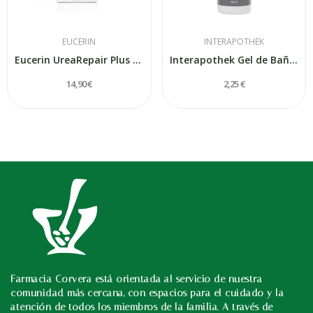
EUCERIN
INTERAPOTHEK
Eucerin UreaRepair Plus Gel de Baño 5% Urea 400ml
Interapothek Gel de Baño Avena y Trigo 750ml
14,90 €
2,25 €
Farmacia Corvera está orientada al servicio de nuestra
In
comunidad más cercana, con espacios para el cuidado y la
atención de todos los miembros de la familia. A través de